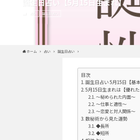
誕生日占い【5月15日生まれ】
占い
誕生日占い
ホーム
占い
誕生日占い
目次
誕生日占い 5月15日【基
5月15日生まれは【優れ
～秘められた内面～
～仕事と適性～
～恋愛と対人関係～
数秘術から見た運勢
◆長所
◆短所