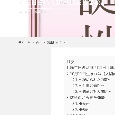
誕生日占い【10月11日生まれ】
占い
誕生日占い
ホーム
占い
誕生日占い
目次
誕生日占い 10月11日【
10月11日生まれは【人
～秘められた内面～
～仕事と適性～
～恋愛と対人関係～
数秘術から見た運勢
◆長所
◆短所