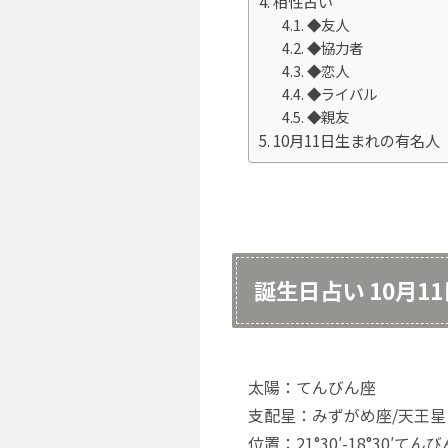
相性占い
◆友人
◆協力者
◆恋人
◆ライバル
◆親友
10月11日生まれの有名人
誕生日占い 10月1
太陽：てんびん座
支配星：みずがめ座/天王星
位置：21°30′-18°30′てん