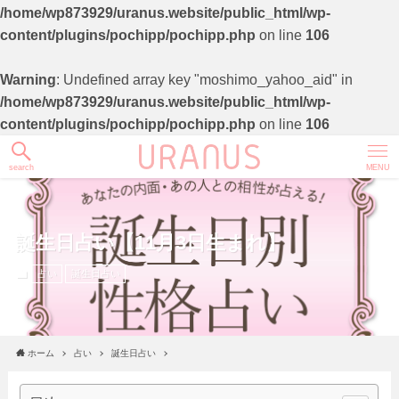
/home/wp873929/uranus.website/public_html/wp-
content/plugins/pochipp/pochipp.php
on line
106
Warning
: Undefined array key "moshimo_yahoo_aid" in
/home/wp873929/uranus.website/public_html/wp-
content/plugins/pochipp/pochipp.php
on line
106
search
MENU
誕生日占い【11月3日生まれ】
占い
誕生日占い
ホーム
占い
誕生日占い