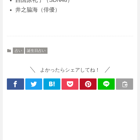
西国原礼子（SDN48）
井之脇海（俳優）
占い
誕生日占い
よかったらシェアしてね！