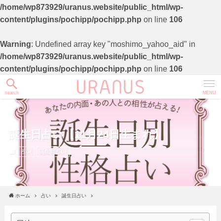
/home/wp873929/uranus.website/public_html/wp-
content/plugins/pochipp/pochipp.php
on line
106
Warning
: Undefined array key "moshimo_yahoo_aid" in
/home/wp873929/uranus.website/public_html/wp-
content/plugins/pochipp/pochipp.php
on line
106
search
MENU
誕生日占い【11月24日生まれ】
占い
誕生日占い
ホーム
占い
誕生日占い