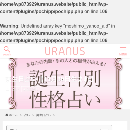
/home/wp873929/uranus.website/public_html/wp-
content/plugins/pochipp/pochipp.php
on line
106
Warning
: Undefined array key "moshimo_yahoo_aid" in
/home/wp873929/uranus.website/public_html/wp-
content/plugins/pochipp/pochipp.php
on line
106
search
MENU
誕生日占い【11月30日生まれ】
占い
誕生日占い
ホーム
占い
誕生日占い