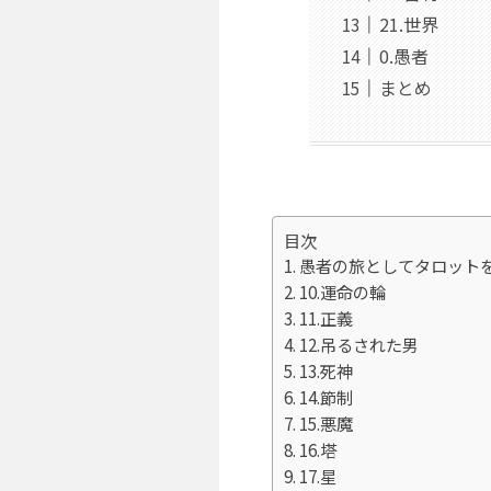
21.世界
0.愚者
まとめ
目次
愚者の旅としてタロット
10.運命の輪
11.正義
12.吊るされた男
13.死神
14.節制
15.悪魔
16.塔
17.星