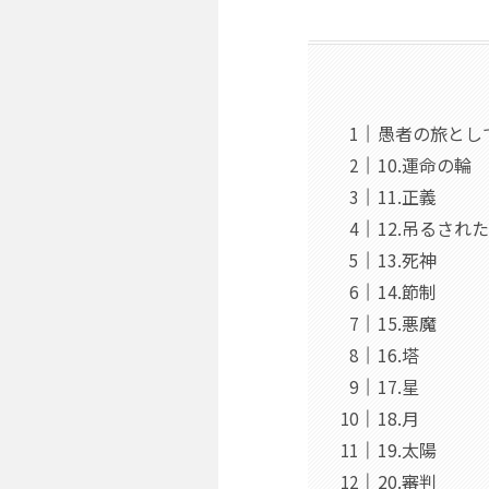
愚者の旅とし
10.運命の輪
11.正義
12.吊るされ
13.死神
14.節制
15.悪魔
16.塔
17.星
18.月
19.太陽
20.審判