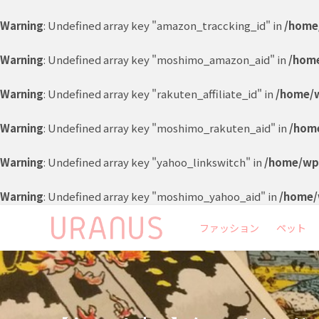
Warning
: Undefined array key "amazon_traccking_id" in
/home
Warning
: Undefined array key "moshimo_amazon_aid" in
/home
Warning
: Undefined array key "rakuten_affiliate_id" in
/home/w
Warning
: Undefined array key "moshimo_rakuten_aid" in
/home
Warning
: Undefined array key "yahoo_linkswitch" in
/home/wp8
Warning
: Undefined array key "moshimo_yahoo_aid" in
/home/
ファッション
ペット