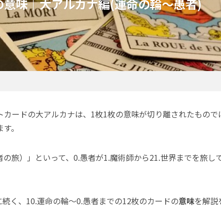
意味｜大アルカナ編(運命の輪～愚者)
トカードの大アルカナは、1枚1枚の意味が切り離されたもので
ます。
の旅）」といって、0.愚者が1.魔術師から21.世界までを旅し
続く、10.運命の輪～0.愚者までの12枚のカードの
意味
を解説