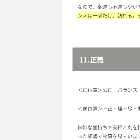
なので、幸運も不運もやが
ンスは一瞬だけ、訪れる。
11.正義
＜正位置＞公正・バランス
＜逆位置＞不正・理不尽・
神妙な面持ちで天秤と剣を
った姿勢で物事を見ていま