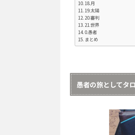
18.月
19.太陽
20.審判
21.世界
0.愚者
まとめ
愚者の旅としてタ