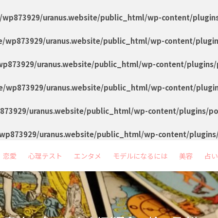
/wp873929/uranus.website/public_html/wp-content/plugin
/wp873929/uranus.website/public_html/wp-content/plugi
p873929/uranus.website/public_html/wp-content/plugins/
/wp873929/uranus.website/public_html/wp-content/plugi
73929/uranus.website/public_html/wp-content/plugins/p
wp873929/uranus.website/public_html/wp-content/plugins
恋愛
心理テスト
エンタメ
モデルになるには
美容
占い