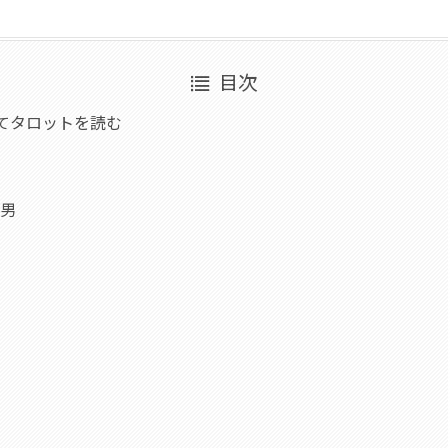
目次
てタロットを読む
た男