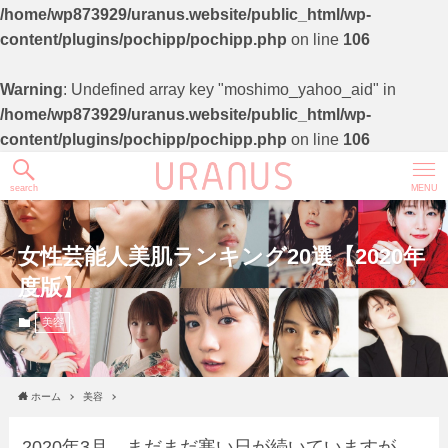
/home/wp873929/uranus.website/public_html/wp-
content/plugins/pochipp/pochipp.php
on line
106
Warning
: Undefined array key "moshimo_yahoo_aid" in
/home/wp873929/uranus.website/public_html/wp-
content/plugins/pochipp/pochipp.php
on line
106
search
MENU
女性芸能人美肌ランキング20選【2020年
度版】
美容
ホーム
美容
2020年3月。まだまだ寒い日が続いていますが、