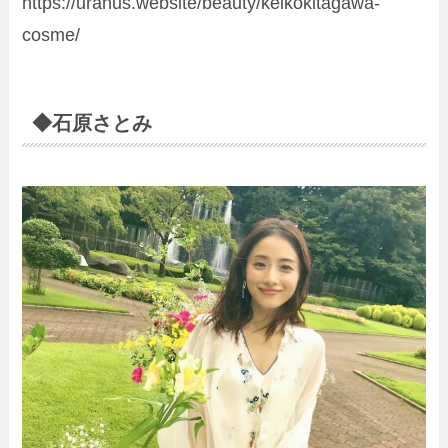
https://uranus.website/beauty/keikokitagawa-
cosme/
◆石原さとみ