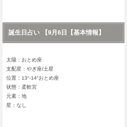
誕生日占い 【9月6日【基本情報】
太陽：おとめ座
支配星：やぎ座/土星
位置：13°-14°おとめ座
状態：柔軟宮
元素：地
星：なし