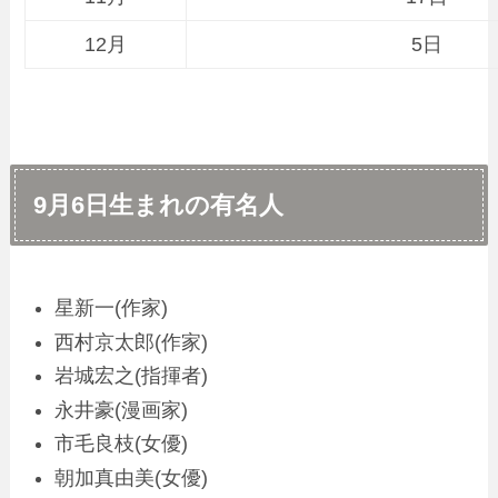
12月
5日
9月6日生まれの有名人
星新一(作家)
西村京太郎(作家)
岩城宏之(指揮者)
永井豪(漫画家)
市毛良枝(女優)
朝加真由美(女優)