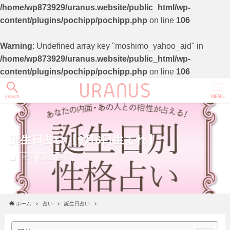
/home/wp873929/uranus.website/public_html/wp-
content/plugins/pochipp/pochipp.php
on line
106
Warning
: Undefined array key "moshimo_yahoo_aid" in
/home/wp873929/uranus.website/public_html/wp-
content/plugins/pochipp/pochipp.php
on line
106
search
MENU
誕生日占い【9月6日生まれ】
占い
誕生日占い
ホーム
占い
誕生日占い